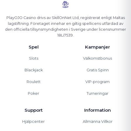
PlayOJO Casino drivs av SkillOnNet Ltd, registrerat enligt Maltas
lagstiftning. Företaget innehar en giltig spellicens utfärdad av
den officiella tillsynsmyndigheten i Sverige under licensnummer
18Li7539.
Spel
Kampanjer
Slots
Välkomstbonus
Blackjack
Gratis Spinn
Roulett
VIP-program
Poker
Turneringar
Support
Information
Hjälpcenter
Allmänna Villkor