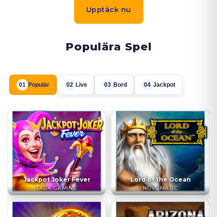
Upptäck nu
Populära Spel
01
Populär
02
Live
03
Bord
04
Jackpot
Jackpot Joker Fever
Lord of the Ocean
TADA GAMING
NOVOMATIC